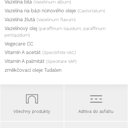
Vazelína bílá
(Vaselinum album)
Vazelína na bázi ricinového oleje
(Castorlatum)
Vazelína žlutá
(Vaselinum flavum)
Vazelínový olej
(paraffinum liquidum, paraffinum
perliquidum)
Vegecare CC
Vitamín A acetát
(SpecWhite VAC)
Vitamín A palmitát
(SpecKare VAP)
změkčovací oleje Tudalen
Všechny produkty
Aditiva do asfaltu