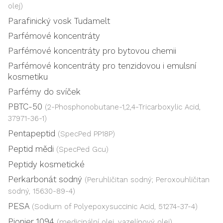
olej)
Parafinický vosk Tudamelt
Parfémové koncentráty
Parfémové koncentráty pro bytovou chemii
Parfémové koncentráty pro tenzidovou i emulsní
kosmetiku
Parfémy do svíček
PBTC-50
(2-Phosphonobutane-1,2,4-Tricarboxylic Acid,
37971-36-1)
Pentapeptid
(SpecPed PP18P)
Peptid mědi
(SpecPed Gcu)
Peptidy kosmetické
Perkarbonát sodný
(Peruhličitan sodný; Peroxouhličitan
sodný, 15630-89-4)
PESA
(Sodium of Polyepoxysuccinic Acid, 51274-37-4)
Pionier 1094
(medicinální olej, vazelínový olej)