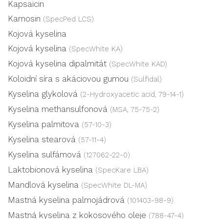
Kapsaicin
Karnosin
(SpecPed LCS)
Kojová kyselina
Kojová kyselina
(SpecWhite KA)
Kojová kyselina dipalmitát
(SpecWhite KAD)
Koloidní síra s akáciovou gumou
(Sulfidal)
Kyselina glykolová
(2-Hydroxyacetic acid, 79-14-1)
Kyselina methansulfonová
(MSA, 75-75-2)
Kyselina palmitova
(57-10-3)
Kyselina stearová
(57-11-4)
Kyselina sulfámová
(127062-22-0)
Laktobionová kyselina
(SpecKare LBA)
Mandlová kyselina
(SpecWhite DL-MA)
Mastná kyselina palmojádrová
(101403-98-9)
Mastná kyselina z kokosového oleje
(788-47-4)