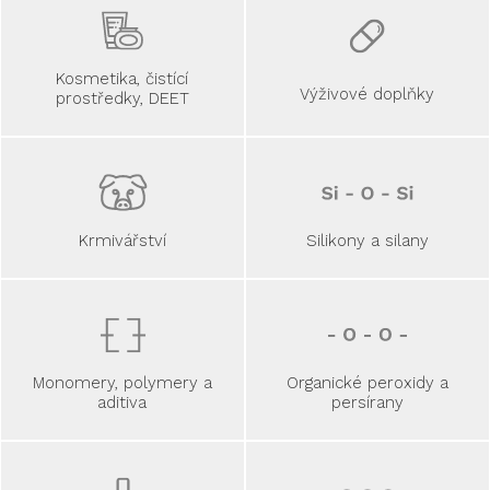
Kosmetika, čistící
Výživové doplňky
prostředky, DEET
Krmivářství
Silikony a silany
Monomery, polymery a
Organické peroxidy a
aditiva
persírany