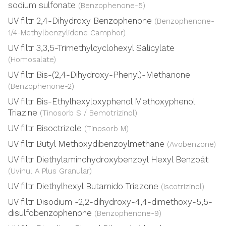
sodium sulfonate
(Benzophenone-5)
UV filtr 2,4-Dihydroxy Benzophenone
(Benzophenone-
1/4-Methylbenzylidene Camphor)
UV filtr 3,3,5-Trimethylcyclohexyl Salicylate
(Homosalate)
UV filtr Bis-(2,4-Dihydroxy-Phenyl)-Methanone
(Benzophenone-2)
UV filtr Bis-Ethylhexyloxyphenol Methoxyphenol
Triazine
(Tinosorb S / Bemotrizinol)
UV filtr Bisoctrizole
(Tinosorb M)
UV filtr Butyl Methoxydibenzoylmethane
(Avobenzone)
UV filtr Diethylaminohydroxybenzoyl Hexyl Benzoát
(Uvinul A Plus Granular)
UV filtr Diethylhexyl Butamido Triazone
(Iscotrizinol)
UV filtr Disodium -2,2-dihydroxy-4,4-dimethoxy-5,5-
disulfobenzophenone
(Benzophenone-9)