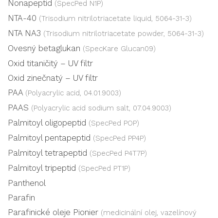
Nonapeptid
(SpecPed N1P)
NTA-40
(Trisodium nitrilotriacetate liquid, 5064-31-3)
NTA NA3
(Trisodium nitrilotriacetate powder, 5064-31-3)
Ovesný betaglukan
(SpecKare Glucan09)
Oxid titaničitý – UV filtr
Oxid zinečnatý – UV filtr
PAA
(Polyacrylic acid, 04.01.9003)
PAAS
(Polyacrylic acid sodium salt, 07.04.9003)
Palmitoyl oligopeptid
(SpecPed POP)
Palmitoyl pentapeptid
(SpecPed PP4P)
Palmitoyl tetrapeptid
(SpecPed P4T7P)
Palmitoyl tripeptid
(SpecPed PT1P)
Panthenol
Parafin
Parafinické oleje Pionier
(medicinální olej, vazelínový