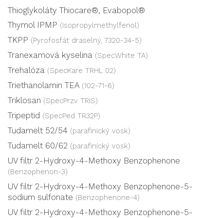
Thioglykoláty Thiocare®, Evabopol®
Thymol IPMP
(Isopropylmethylfenol)
TKPP
(Pyrofosfát draselný, 7320-34-5)
Tranexamová kyselina
(SpecWhite TA)
Trehalóza
(SpecKare TRHL 02)
Triethanolamin TEA
(102-71-6)
Triklosan
(SpecPrzv TRIS)
Tripeptid
(SpecPed TR32P)
Tudamelt 52/54
(parafinický vosk)
Tudamelt 60/62
(parafinický vosk)
UV filtr 2-Hydroxy-4-Methoxy Benzophenone
(Benzophenon-3)
UV filtr 2-Hydroxy-4-Methoxy Benzophenone-5-
sodium sulfonate
(Benzophenone-4)
UV filtr 2-Hydroxy-4-Methoxy Benzophenone-5-