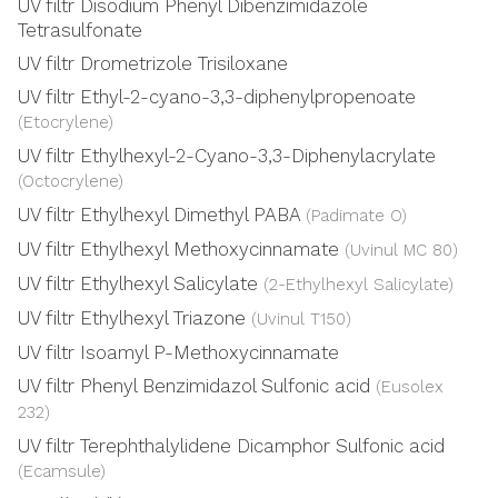
UV filtr Disodium Phenyl Dibenzimidazole
Tetrasulfonate
UV filtr Drometrizole Trisiloxane
UV filtr Ethyl-2-cyano-3,3-diphenylpropenoate
(Etocrylene)
UV filtr Ethylhexyl-2-Cyano-3,3-Diphenylacrylate
(Octocrylene)
UV filtr Ethylhexyl Dimethyl PABA
(Padimate O)
UV filtr Ethylhexyl Methoxycinnamate
(Uvinul MC 80)
UV filtr Ethylhexyl Salicylate
(2-Ethylhexyl Salicylate)
UV filtr Ethylhexyl Triazone
(Uvinul T150)
UV filtr Isoamyl P-Methoxycinnamate
UV filtr Phenyl Benzimidazol Sulfonic acid
(Eusolex
232)
UV filtr Terephthalylidene Dicamphor Sulfonic acid
(Ecamsule)