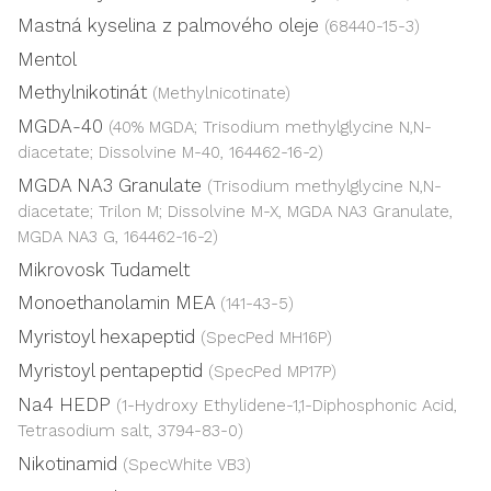
Mastná kyselina z palmového oleje
(68440-15-3)
Mentol
Methylnikotinát
(Methylnicotinate)
MGDA-40
(40% MGDA; Trisodium methylglycine N,N-
diacetate; Dissolvine M-40, 164462-16-2)
MGDA NA3 Granulate
(Trisodium methylglycine N,N-
diacetate; Trilon M; Dissolvine M-X, MGDA NA3 Granulate,
MGDA NA3 G, 164462-16-2)
Mikrovosk Tudamelt
Monoethanolamin MEA
(141-43-5)
Myristoyl hexapeptid
(SpecPed MH16P)
Myristoyl pentapeptid
(SpecPed MP17P)
Na4 HEDP
(1-Hydroxy Ethylidene-1,1-Diphosphonic Acid,
Tetrasodium salt, 3794-83-0)
Nikotinamid
(SpecWhite VB3)