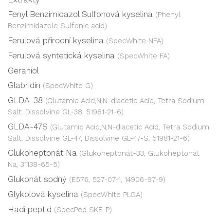
Fenyl Benzimidazol Sulfonová kyselina
(Phenyl
Benzimidazole Sulfonic acid)
Ferulová přírodní kyselina
(SpecWhite NFA)
Ferulová syntetická kyselina
(SpecWhite FA)
Geraniol
Glabridin
(SpecWhite G)
GLDA-38
(Glutamic Acid,N,N-diacetic Acid, Tetra Sodium
Salt; Dissolvine GL-38, 51981-21-6)
GLDA-47S
(Glutamic Acid,N,N-diacetic Acid, Tetra Sodium
Salt; Dissolvine GL-47, Dissolvine GL-47-S, 51981-21-6)
Glukoheptonát Na
(Glukoheptonát-33, Glukoheptonát
Na, 31138-65-5)
Glukonát sodný
(E576, 527-07-1, 14906-97-9)
Glykolová kyselina
(SpecWhite PLGA)
Hadí peptid
(SpecPed SKE-P)