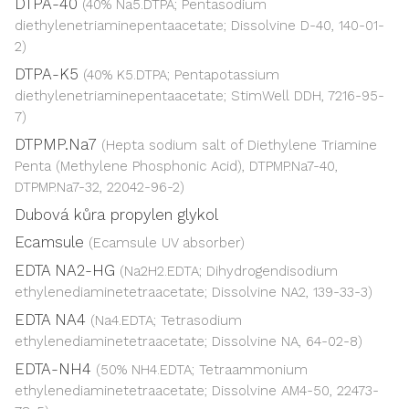
DTPA-40
(40% Na5.DTPA; Pentasodium
diethylenetriaminepentaacetate; Dissolvine D-40, 140-01-
2)
DTPA-K5
(40% K5.DTPA; Pentapotassium
diethylenetriaminepentaacetate; StimWell DDH, 7216-95-
7)
DTPMP.Na7
(Hepta sodium salt of Diethylene Triamine
Penta (Methylene Phosphonic Acid), DTPMP.Na7-40,
DTPMP.Na7-32, 22042-96-2)
Dubová kůra propylen glykol
Ecamsule
(Ecamsule UV absorber)
EDTA NA2-HG
(Na2H2.EDTA; Dihydrogendisodium
ethylenediaminetetraacetate; Dissolvine NA2, 139-33-3)
EDTA NA4
(Na4.EDTA; Tetrasodium
ethylenediaminetetraacetate; Dissolvine NA, 64-02-8)
EDTA-NH4
(50% NH4.EDTA; Tetraammonium
ethylenediaminetetraacetate; Dissolvine AM4-50, 22473-