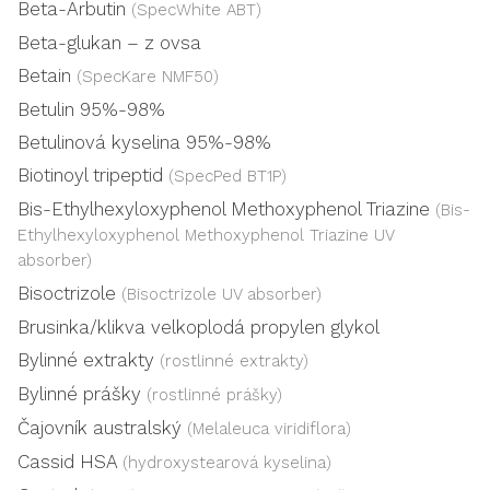
Beta-Arbutin
(SpecWhite ABT)
Beta-glukan – z ovsa
Betain
(SpecKare NMF50)
Betulin 95%-98%
Betulinová kyselina 95%-98%
Biotinoyl tripeptid
(SpecPed BT1P)
Bis-Ethylhexyloxyphenol Methoxyphenol Triazine
(Bis-
Ethylhexyloxyphenol Methoxyphenol Triazine UV
absorber)
Bisoctrizole
(Bisoctrizole UV absorber)
Brusinka/klikva velkoplodá propylen glykol
Bylinné extrakty
(rostlinné extrakty)
Bylinné prášky
(rostlinné prášky)
Čajovník australský
(Melaleuca viridiflora)
Cassid HSA
(hydroxystearová kyselina)