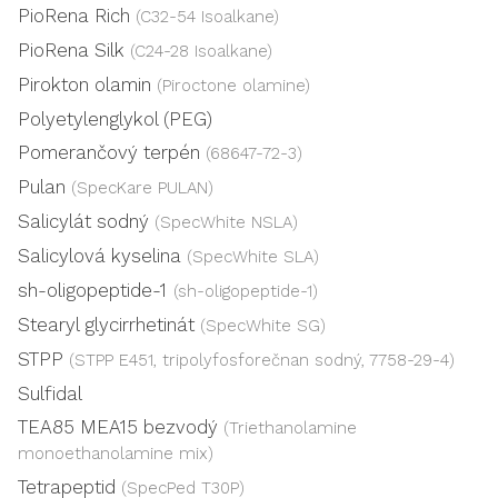
PioRena Rich
(C32-54 Isoalkane)
PioRena Silk
(C24-28 Isoalkane)
Pirokton olamin
(Piroctone olamine)
Polyetylenglykol (PEG)
Pomerančový terpén
(68647-72-3)
Pulan
(SpecKare PULAN)
Salicylát sodný
(SpecWhite NSLA)
Salicylová kyselina
(SpecWhite SLA)
sh-oligopeptide-1
(sh-oligopeptide-1)
Stearyl glycirrhetinát
(SpecWhite SG)
STPP
(STPP E451, tripolyfosforečnan sodný, 7758-29-4)
Sulfidal
TEA85 MEA15 bezvodý
(Triethanolamine
monoethanolamine mix)
Tetrapeptid
(SpecPed T30P)