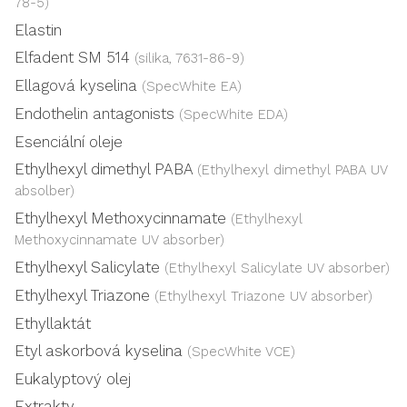
78-5)
Elastin
Elfadent SM 514
(silika, 7631-86-9)
Ellagová kyselina
(SpecWhite EA)
Endothelin antagonists
(SpecWhite EDA)
Esenciální oleje
Ethylhexyl dimethyl PABA
(Ethylhexyl dimethyl PABA UV
absolber)
Ethylhexyl Methoxycinnamate
(Ethylhexyl
Methoxycinnamate UV absorber)
Ethylhexyl Salicylate
(Ethylhexyl Salicylate UV absorber)
Ethylhexyl Triazone
(Ethylhexyl Triazone UV absorber)
Ethyllaktát
Etyl askorbová kyselina
(SpecWhite VCE)
Eukalyptový olej
Extrakty