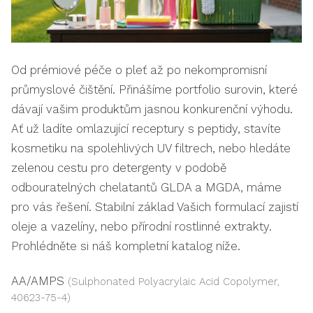
Od prémiové péče o pleť až po nekompromisní
průmyslové čištění. Přinášíme portfolio surovin, které
dávají vašim produktům jasnou konkurenční výhodu.
Ať už ladíte omlazující receptury s peptidy, stavíte
kosmetiku na spolehlivých UV filtrech, nebo hledáte
zelenou cestu pro detergenty v podobě
odbouratelných chelatantů GLDA a MGDA, máme
pro vás řešení. Stabilní základ Vašich formulací zajistí
oleje a vazelíny, nebo přírodní rostlinné extrakty.
Prohlédněte si náš kompletní katalog níže.
AA/AMPS
(Sulphonated Polyacrylaic Acid Copolymer,
40623-75-4)