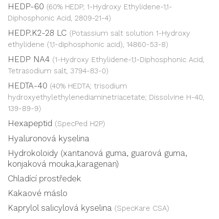
HEDP-60
(60% HEDP; 1-Hydroxy Ethylidene-1,1-
Diphosphonic Acid, 2809-21-4)
HEDP.K2-28 LC
(Potassium salt solution 1-Hydroxy
ethylidene (1,1-diphosphonic acid), 14860-53-8)
HEDP NA4
(1-Hydroxy Ethylidene-1,1-Diphosphonic Acid,
Tetrasodium salt, 3794-83-0)
HEDTA-40
(40% HEDTA; trisodium
hydroxyethylethylenediaminetriacetate; Dissolvine H-40,
139-89-9)
Hexapeptid
(SpecPed H2P)
Hyaluronová kyselina
Hydrokoloidy (xantanová guma, guarová guma,
konjaková mouka,karagenan)
Chladící prostředek
Kakaové máslo
Kaprylol salicylová kyselina
(SpecKare CSA)