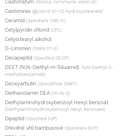
Castorlatum
(Ricinus communis seed oil)
Castorwax
(glycerol tri-(12-hydroxystearate)
Ceramid
(SpecKare CMD-E)
Cetylpyridin chlorid
(CPC)
Cetylstearyl alkohol
D-Limonen
(5989-27-5)
Decapeptid
(SpecPed DE12P)
DEET (N,N-Diethyl-m-Toluamid)
(N,N-Diethyl-3-
methylbenzamide)
Deoxyarbutin
(SpecWhite DABT)
Diethanolamin DEA
(111-42-2)
Diethylaminohydroxybenzoyl Hexyl Benzoát
(Diethylaminohydroxybenzoyl Hexyl Benzoate)
Dipeptid
(SpecPed D2P)
Dřevěné uhlí bambusové
(SpecKare BCP)