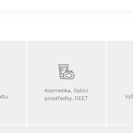
Kosmetika, čistící
altu
Výž
prostředky, DEET