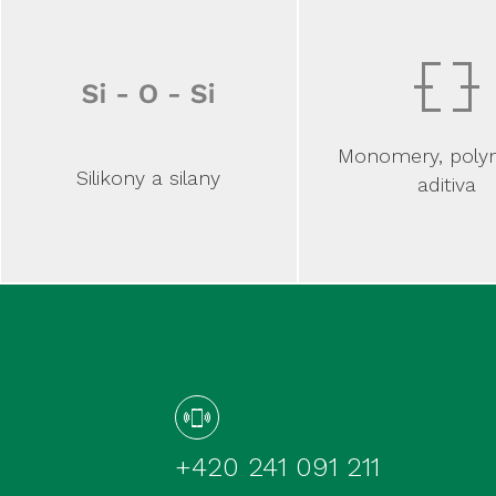
Monomery, poly
Silikony a silany
aditiva
+420 241 091 211