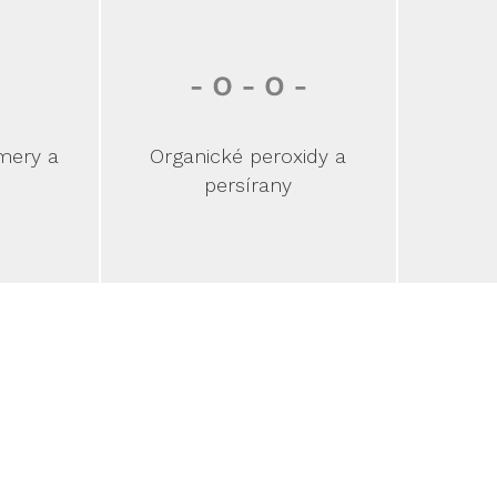
mery a
Organické peroxidy a
persírany