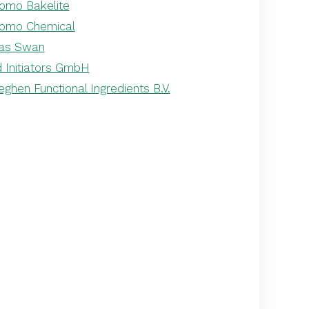
omo Bakelite
omo Chemical
as Swan
d Initiators GmbH
ghen Functional Ingredients B.V.