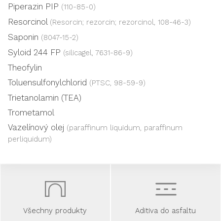
Piperazin PIP
(110-85-0)
Resorcinol
(Resorcin; rezorcin; rezorcinol, 108-46-3)
Saponin
(8047-15-2)
Syloid 244 FP
(silicagel, 7631-86-9)
Theofylin
Toluensulfonylchlorid
(PTSC, 98-59-9)
Trietanolamin (TEA)
Trometamol
Vazelínový olej
(paraffinum liquidum, paraffinum
perliquidum)
Všechny produkty
Aditiva do asfaltu