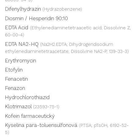
Difenylhydrazin
(Hydrazobenzene)
Diosmin / Hesperidin 90:10
EDTA Acid
(Ethylenediaminetetraacetic acid; Dissolvine Z,
60-00-4)
EDTA NA2-HQ
(Na2H2.EDTA; Dihydrogendisodium
ethylenediaminetetraacetate; Dissolvine NA2-P, 139-33-3)
Erythromycin
Etofylin
Fenacetin
Fenazon
Hydrochlorothiazid
Klotrimazol
(23593-75-1)
Kofein farmaceutický
Kyselina para-toluensulfonová
(PTSA; pTsOH, 6192-52-
5)