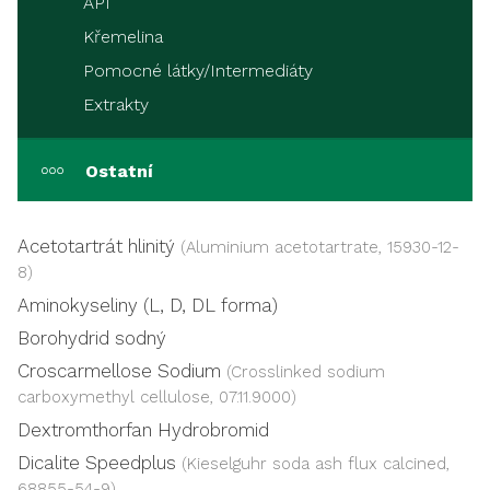
API
Křemelina
Pomocné látky/Intermediáty
Extrakty
Ostatní
Acetotartrát hlinitý
(Aluminium acetotartrate, 15930-12-
8)
Aminokyseliny (L, D, DL forma)
Borohydrid sodný
Croscarmellose Sodium
(Crosslinked sodium
carboxymethyl cellulose, 07.11.9000)
Dextromthorfan Hydrobromid
Dicalite Speedplus
(Kieselguhr soda ash flux calcined,
68855-54-9)