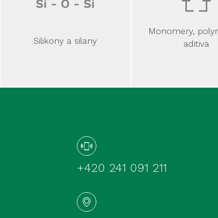
Monomery, poly
Silikony a silany
aditiva
+420 241 091 211