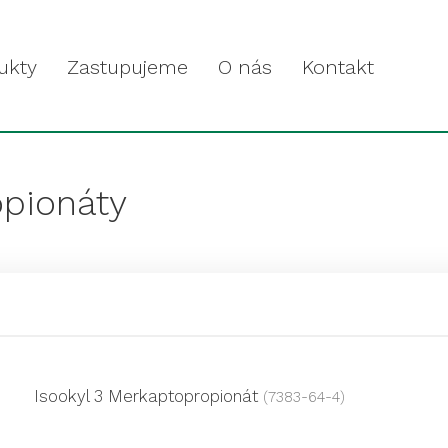
ukty
Zastupujeme
O nás
Kontakt
opionáty
Isookyl 3 Merkaptopropionát
(7383-64-4)