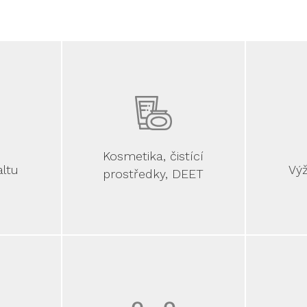
Kosmetika, čistící
altu
Výž
prostředky, DEET