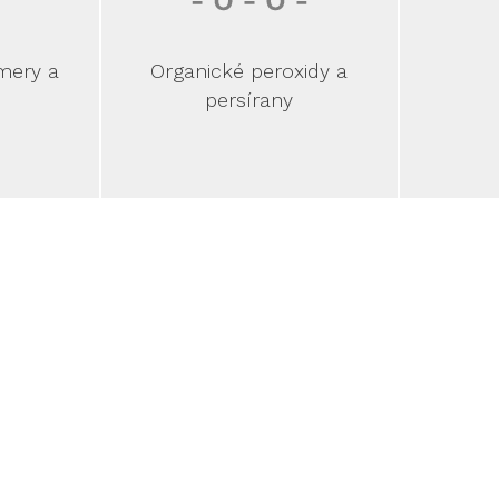
mery a
Organické peroxidy a
persírany